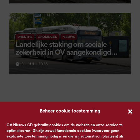
DRENTHE
GRONINGEN
NIEUWS
Landelijke staking om sociale
zekerheid in OV aangekondigd
voor 9 september
31 JULI 2026
Beheer cookie toestemming
OV Nieuws GD gebruikt cookies om de website en onze service te
optimaliseren. Dit zijn zowel functionele cookies (waarvoor geen
expliciete toestemming nodig is en die wij automatisch plaatsen) als