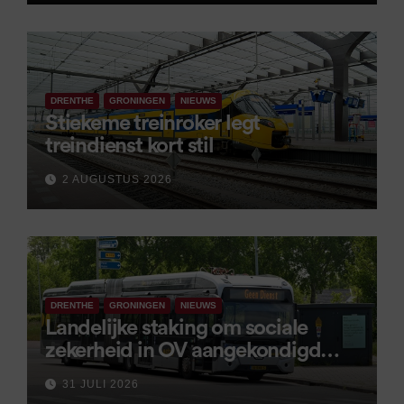
DRENTHE
GRONINGEN
NIEUWS
Stiekeme treinroker legt
treindienst kort stil
2 AUGUSTUS 2026
DRENTHE
GRONINGEN
NIEUWS
Landelijke staking om sociale
zekerheid in OV aangekondigd
voor 9 september
31 JULI 2026