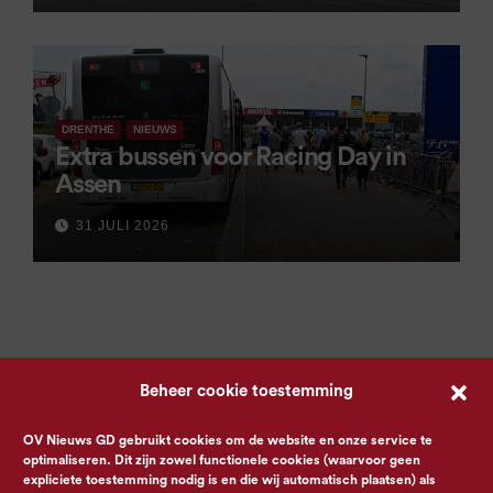
DRENTHE
NIEUWS
Extra bussen voor Racing Day in
Assen
31 JULI 2026
Beheer cookie toestemming
OV Nieuws GD gebruikt cookies om de website en onze service te
optimaliseren. Dit zijn zowel functionele cookies (waarvoor geen
expliciete toestemming nodig is en die wij automatisch plaatsen) als