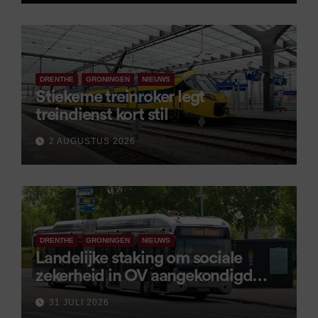
DRENTHE
GRONINGEN
NIEUWS
Stiekeme treinroker legt
treindienst kort stil
2 AUGUSTUS 2026
DRENTHE
GRONINGEN
NIEUWS
Landelijke staking om sociale
zekerheid in OV aangekondigd
voor 9 september
31 JULI 2026