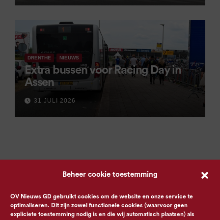
DRENTHE
NIEUWS
Extra bussen voor Racing Day in
Assen
31 JULI 2026
Beheer cookie toestemming
OV Nieuws GD gebruikt cookies om de website en onze service te
optimaliseren. Dit zijn zowel functionele cookies (waarvoor geen
expliciete toestemming nodig is en die wij automatisch plaatsen) als