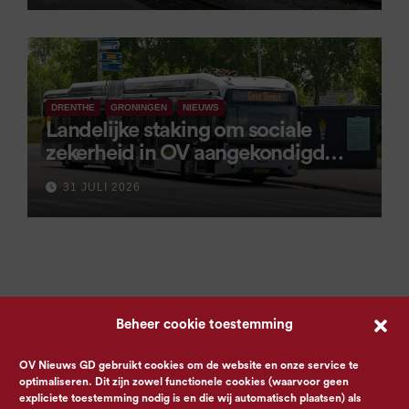
DRENTHE
GRONINGEN
NIEUWS
Landelijke staking om sociale
zekerheid in OV aangekondigd
voor 9 september
31 JULI 2026
Beheer cookie toestemming
OV Nieuws GD gebruikt cookies om de website en onze service te
optimaliseren. Dit zijn zowel functionele cookies (waarvoor geen
expliciete toestemming nodig is en die wij automatisch plaatsen) als