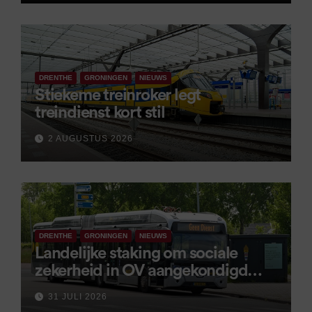
DRENTHE
GRONINGEN
NIEUWS
Stiekeme treinroker legt
treindienst kort stil
2 AUGUSTUS 2026
DRENTHE
GRONINGEN
NIEUWS
Landelijke staking om sociale
zekerheid in OV aangekondigd
voor 9 september
31 JULI 2026