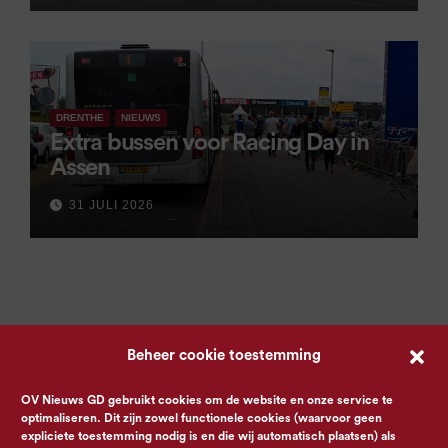
DRENTHE
NIEUWS
Extra bussen voor Racing Day in
Assen
31 JULI 2026
Beheer cookie toestemming
OV Nieuws GD gebruikt cookies om de website en onze service te
optimaliseren. Dit zijn zowel functionele cookies (waarvoor geen
expliciete toestemming nodig is en die wij automatisch plaatsen) als