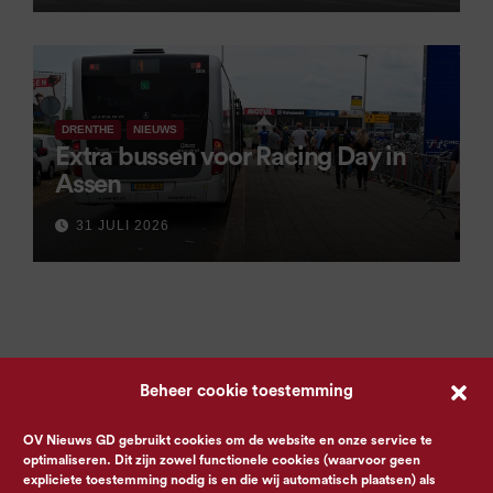
DRENTHE
NIEUWS
Extra bussen voor Racing Day in
Assen
31 JULI 2026
Beheer cookie toestemming
OV Nieuws GD gebruikt cookies om de website en onze service te
optimaliseren. Dit zijn zowel functionele cookies (waarvoor geen
expliciete toestemming nodig is en die wij automatisch plaatsen) als