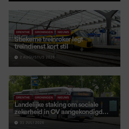
DRENTHE
GRONINGEN
NIEUWS
Stiekeme treinroker legt
treindienst kort stil
2 AUGUSTUS 2026
DRENTHE
GRONINGEN
NIEUWS
Landelijke staking om sociale
zekerheid in OV aangekondigd
voor 9 september
31 JULI 2026