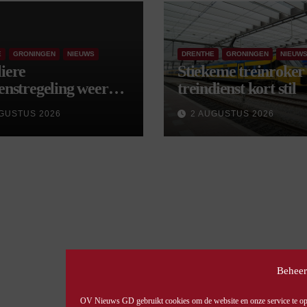
E
GRONINGEN
NIEUWS
DRENTHE
GRONINGEN
NIEUW
iere
Stiekeme treinroker 
enstregeling weer
treindienst kort stil
tart, met kleine
GUSTUS 2026
2 AUGUSTUS 2026
gingen
Beheer
OV Nieuws GD gebruikt cookies om de website en onze service te opti