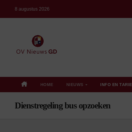
Ga
8 augustus 2026
naar
de
inhoud
HOME
NIEUWS
INFO EN TARI
Dienstregeling bus opzoeken