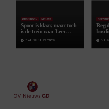
GRONINGEN
NIEUWS
DRENTH
Spoor is klaar, maar toch
Regul
is de trein naar Leer
busdi
opnieuw vertraagd
van s
7 AUGUSTUS 2026
5 AU
wijzi