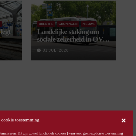
S
DRENTHE
GRONINGEN
NIEUWS
legt
Landelijke staking om
sociale zekerheid in OV
aangekondigd voor 9
31 JULI 2026
september
 cookie toestemming
maliseren. Dit zijn zowel functionele cookies (waarvoor geen expliciete toestemming