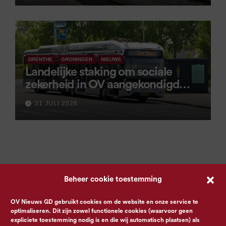
DRENTHE
GRONINGEN
NIEUWS
Landelijke staking om sociale
zekerheid in OV aangekondigd
voor 9 september
31 JULI 2026
Beheer cookie toestemming
OV Nieuws GD gebruikt cookies om de website en onze service te
optimaliseren. Dit zijn zowel functionele cookies (waarvoor geen
expliciete toestemming nodig is en die wij automatisch plaatsen) als