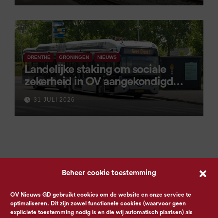
DRENTHE
GRONINGEN
NIEUWS
Landelijke staking om sociale
zekerheid in OV aangekondigd
voor 9 september
31 JULI 2026
Beheer cookie toestemming
OV Nieuws GD gebruikt cookies om de website en onze service te
optimaliseren. Dit zijn zowel functionele cookies (waarvoor geen
expliciete toestemming nodig is en die wij automatisch plaatsen) als