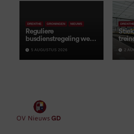
DRENTHE
GRONINGEN
NIEUWS
DRENTH
Reguliere
Stiek
busdienstregeling weer
trein
van start, met kleine
5 AUGUSTUS 2026
2 AU
wijzigingen