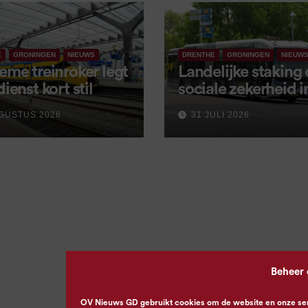
E
GRONINGEN
NIEUWS
DRENTHE
GRONINGEN
NIEUW
eme treinroker legt
Landelijke staking
dienst kort stil
sociale zekerheid 
aangekondigd voor
GUSTUS 2026
31 JULI 2026
september
Beheer
OV Nieuws GD gebruikt cookies om de website en onze servi