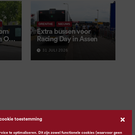
S
DRENTHE
NIEUWS
 om
Extra bussen voor
in OV
Racing Day in Assen
 9
31 JULI 2026
 cookie toestemming
ce te optimaliseren. Dit zijn zowel functionele cookies (waarvoor geen