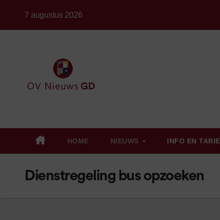
Ga
7 augustus 2026
naar
de
inhoud
HOME
NIEUWS
INFO EN TARI
Dienstregeling bus opzoeken