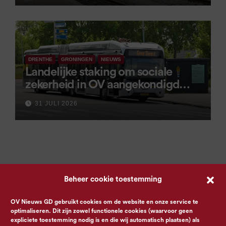
DRENTHE
GRONINGEN
NIEUWS
Landelijke staking om sociale
zekerheid in OV aangekondigd
voor 9 september
31 JULI 2026
Beheer cookie toestemming
OV Nieuws GD gebruikt cookies om de website en onze service te
optimaliseren. Dit zijn zowel functionele cookies (waarvoor geen
expliciete toestemming nodig is en die wij automatisch plaatsen) als