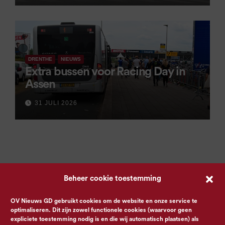
DRENTHE
NIEUWS
Extra bussen voor Racing Day in
Assen
31 JULI 2026
Beheer cookie toestemming
OV Nieuws GD gebruikt cookies om de website en onze service te
optimaliseren. Dit zijn zowel functionele cookies (waarvoor geen
expliciete toestemming nodig is en die wij automatisch plaatsen) als