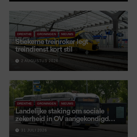
DRENTHE
GRONINGEN
NIEUWS
Stiekeme treinroker legt
treindienst kort stil
2 AUGUSTUS 2026
DRENTHE
GRONINGEN
NIEUWS
Landelijke staking om sociale
zekerheid in OV aangekondigd
voor 9 september
31 JULI 2026