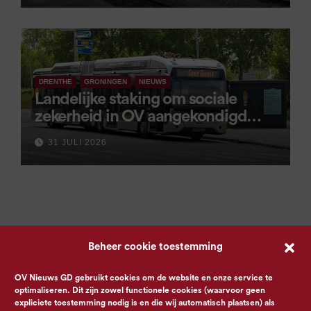
DRENTHE
GRONINGEN
NIEUWS
Landelijke staking om sociale
zekerheid in OV aangekondigd
voor 9 september
31 JULI 2026
Beheer cookie toestemming
OV Nieuws GD gebruikt cookies om de website en onze service te
optimaliseren. Dit zijn zowel functionele cookies (waarvoor geen
expliciete toestemming nodig is en die wij automatisch plaatsen) als