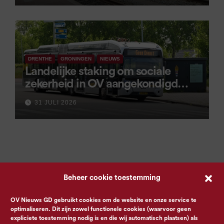
DRENTHE
GRONINGEN
NIEUWS
Landelijke staking om sociale
zekerheid in OV aangekondigd
voor 9 september
31 JULI 2026
Beheer cookie toestemming
OV Nieuws GD gebruikt cookies om de website en onze service te
optimaliseren. Dit zijn zowel functionele cookies (waarvoor geen
expliciete toestemming nodig is en die wij automatisch plaatsen) als