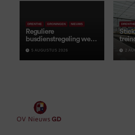
DRENTHE
GRONINGEN
NIEUWS
DRENTH
Reguliere
Stiek
busdienstregeling weer
trein
van start, met kleine
5 AUGUSTUS 2026
2 AU
wijzigingen