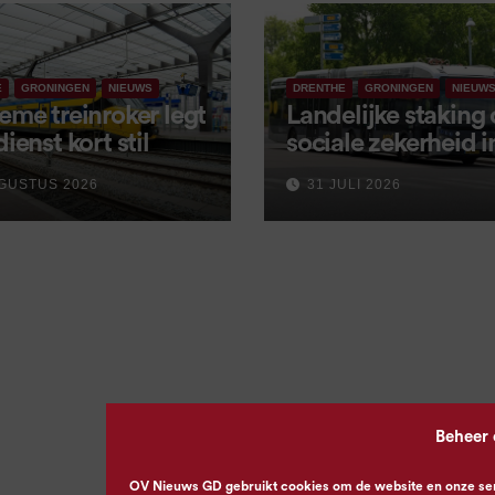
E
GRONINGEN
NIEUWS
DRENTHE
GRONINGEN
NIEUW
eme treinroker legt
Landelijke staking
dienst kort stil
sociale zekerheid 
aangekondigd voor
GUSTUS 2026
31 JULI 2026
september
Beheer
OV Nieuws GD gebruikt cookies om de website en onze servi