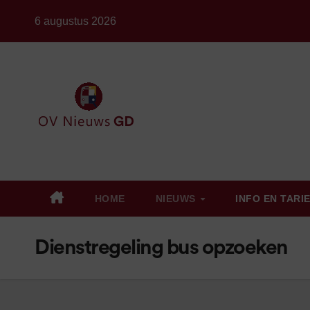
Ga
6 augustus 2026
naar
de
inhoud
HOME
NIEUWS
INFO EN TARI
Dienstregeling bus opzoeken