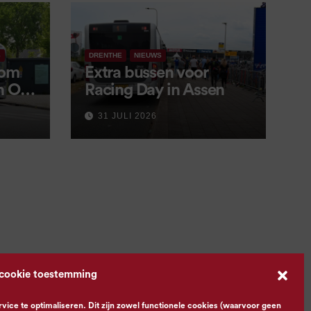
S
DRENTHE
NIEUWS
 om
Extra bussen voor
in OV
Racing Day in Assen
 9
31 JULI 2026
 cookie toestemming
ce te optimaliseren. Dit zijn zowel functionele cookies (waarvoor geen