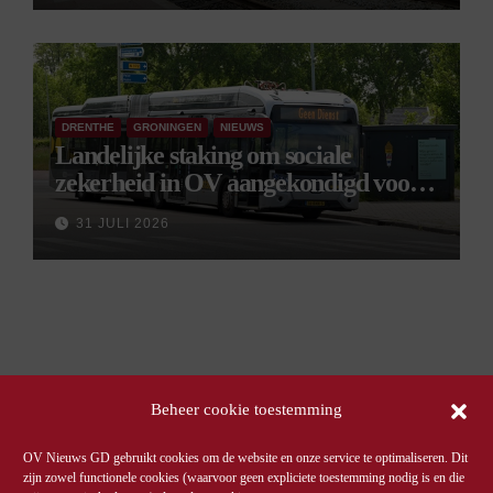
DRENTHE
GRONINGEN
NIEUWS
Landelijke staking om sociale
zekerheid in OV aangekondigd voor 9
september
31 JULI 2026
Beheer cookie toestemming
OV Nieuws GD gebruikt cookies om de website en onze service te optimaliseren. Dit
zijn zowel functionele cookies (waarvoor geen expliciete toestemming nodig is en die