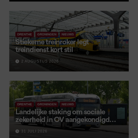
DRENTHE
GRONINGEN
NIEUWS
Stiekeme treinroker legt
treindienst kort stil
2 AUGUSTUS 2026
DRENTHE
GRONINGEN
NIEUWS
Landelijke staking om sociale
zekerheid in OV aangekondigd
voor 9 september
31 JULI 2026