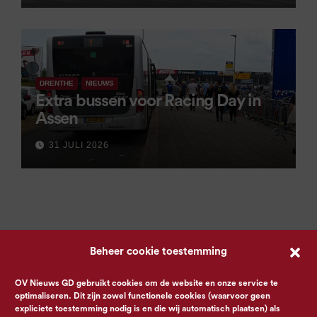
DRENTHE
NIEUWS
Extra bussen voor Racing Day in
Assen
31 JULI 2026
Beheer cookie toestemming
OV Nieuws GD gebruikt cookies om de website en onze service te
optimaliseren. Dit zijn zowel functionele cookies (waarvoor geen
expliciete toestemming nodig is en die wij automatisch plaatsen) als