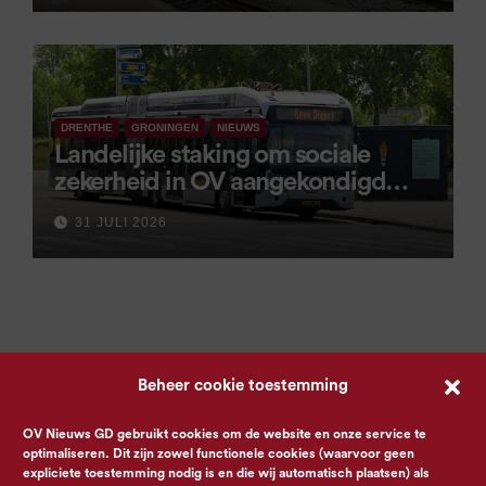
DRENTHE
GRONINGEN
NIEUWS
Landelijke staking om sociale
zekerheid in OV aangekondigd
voor 9 september
31 JULI 2026
Beheer cookie toestemming
OV Nieuws GD gebruikt cookies om de website en onze service te
optimaliseren. Dit zijn zowel functionele cookies (waarvoor geen
expliciete toestemming nodig is en die wij automatisch plaatsen) als