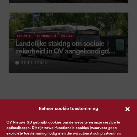
DRENTHE
GRONINGEN
NIEUWS
Landelijke staking om sociale
zekerheid in OV aangekondigd
voor 9 september
31 JULI 2026
Beheer cookie toestemming
OV Nieuws GD gebruikt cookies om de website en onze service te
optimaliseren. Dit zijn zowel functionele cookies (waarvoor geen
expliciete toestemming nodig is en die wij automatisch plaatsen) als