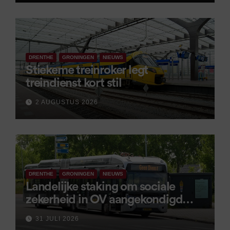
DRENTHE
GRONINGEN
NIEUWS
Stiekeme treinroker legt
treindienst kort stil
2 AUGUSTUS 2026
DRENTHE
GRONINGEN
NIEUWS
Landelijke staking om sociale
zekerheid in OV aangekondigd
voor 9 september
31 JULI 2026