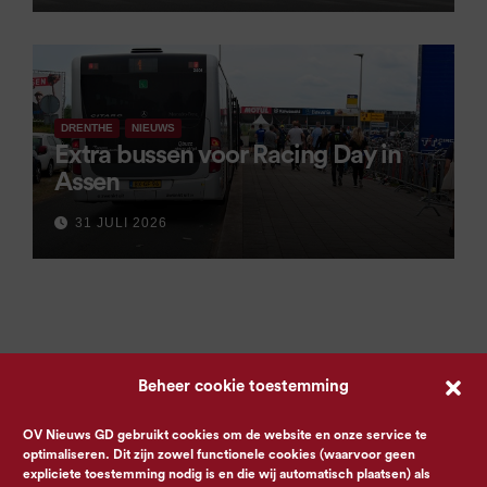
DRENTHE
NIEUWS
Extra bussen voor Racing Day in
Assen
31 JULI 2026
Beheer cookie toestemming
OV Nieuws GD gebruikt cookies om de website en onze service te
optimaliseren. Dit zijn zowel functionele cookies (waarvoor geen
expliciete toestemming nodig is en die wij automatisch plaatsen) als