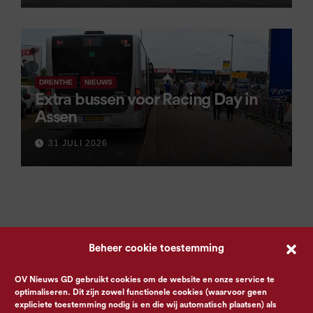
DRENTHE
NIEUWS
Extra bussen voor Racing Day in
Assen
31 JULI 2026
Beheer cookie toestemming
OV Nieuws GD gebruikt cookies om de website en onze service te
optimaliseren. Dit zijn zowel functionele cookies (waarvoor geen
expliciete toestemming nodig is en die wij automatisch plaatsen) als