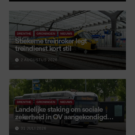
DRENTHE
GRONINGEN
NIEUWS
Stiekeme treinroker legt
treindienst kort stil
2 AUGUSTUS 2026
DRENTHE
GRONINGEN
NIEUWS
Landelijke staking om sociale
zekerheid in OV aangekondigd
voor 9 september
31 JULI 2026