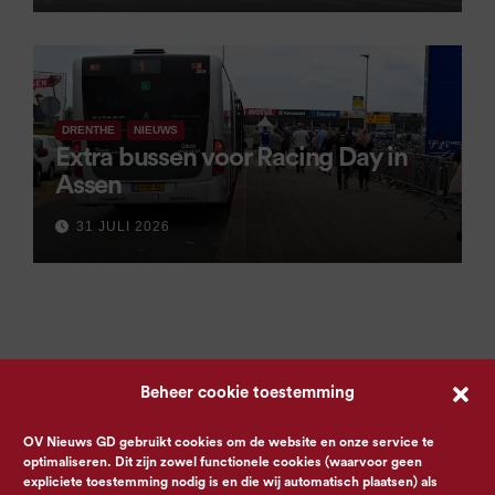
DRENTHE
NIEUWS
Extra bussen voor Racing Day in
Assen
31 JULI 2026
Beheer cookie toestemming
OV Nieuws GD gebruikt cookies om de website en onze service te
optimaliseren. Dit zijn zowel functionele cookies (waarvoor geen
expliciete toestemming nodig is en die wij automatisch plaatsen) als