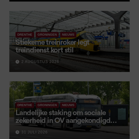
DRENTHE
GRONINGEN
NIEUWS
Stiekeme treinroker legt
treindienst kort stil
2 AUGUSTUS 2026
DRENTHE
GRONINGEN
NIEUWS
Landelijke staking om sociale
zekerheid in OV aangekondigd
voor 9 september
31 JULI 2026