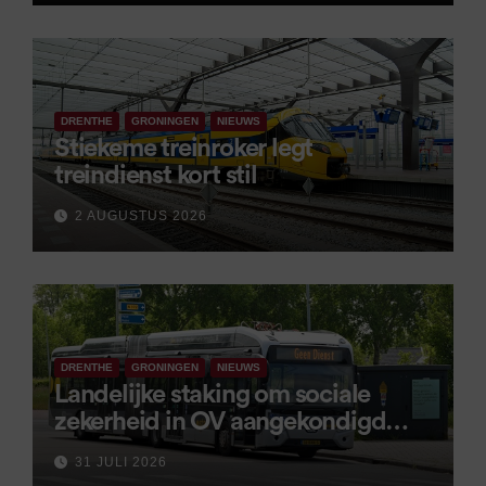
DRENTHE
GRONINGEN
NIEUWS
Stiekeme treinroker legt
treindienst kort stil
2 AUGUSTUS 2026
DRENTHE
GRONINGEN
NIEUWS
Landelijke staking om sociale
zekerheid in OV aangekondigd
voor 9 september
31 JULI 2026