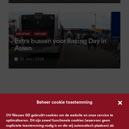
DRENTHE
NIEUWS
Extra bussen voor Racing Day in
Assen
31 JULI 2026
Beheer cookie toestemming
OV Nieuws GD gebruikt cookies om de website en onze service te
optimaliseren. Dit zijn zowel functionele cookies (waarvoor geen
expliciete toestemming nodig is en die wij automatisch plaatsen) als