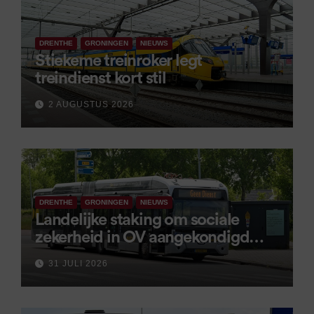
DRENTHE
GRONINGEN
NIEUWS
Stiekeme treinroker legt
treindienst kort stil
2 AUGUSTUS 2026
DRENTHE
GRONINGEN
NIEUWS
Landelijke staking om sociale
zekerheid in OV aangekondigd
voor 9 september
31 JULI 2026