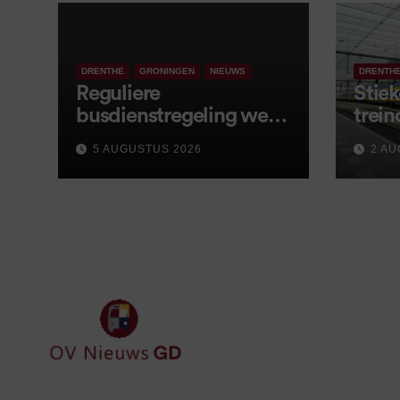
DRENTHE
GRONINGEN
NIEUWS
DRENTH
Reguliere
Stiek
busdienstregeling weer
trein
van start, met kleine
5 AUGUSTUS 2026
2 AU
wijzigingen