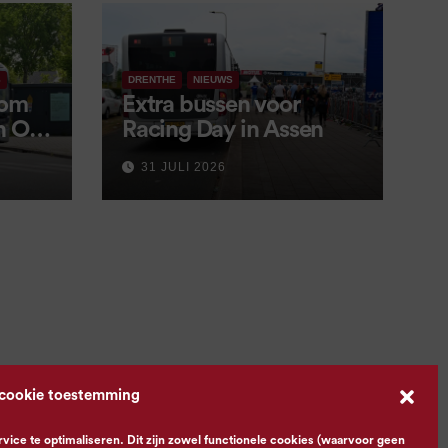
S
DRENTHE
NIEUWS
 om
Extra bussen voor
in OV
Racing Day in Assen
 9
31 JULI 2026
 cookie toestemming
ce te optimaliseren. Dit zijn zowel functionele cookies (waarvoor geen