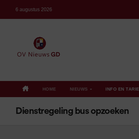
Ga
6 augustus 2026
naar
de
inhoud
HOME
NIEUWS
INFO EN TARI
Dienstregeling bus opzoeken