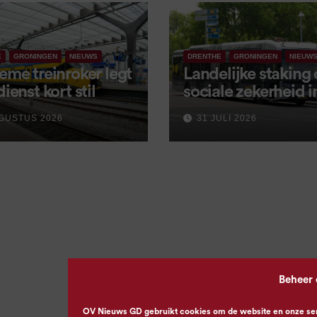
E
GRONINGEN
NIEUWS
DRENTHE
GRONINGEN
NIEUW
eme treinroker legt
Landelijke staking
dienst kort stil
sociale zekerheid 
aangekondigd voor
GUSTUS 2026
31 JULI 2026
september
Beheer
OV Nieuws GD gebruikt cookies om de website en onze servi