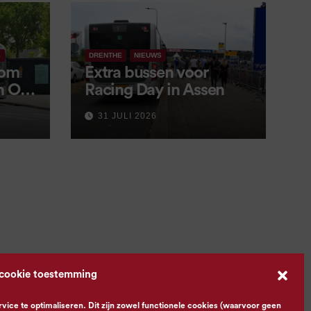
S
DRENTHE
NIEUWS
 om
Extra bussen voor
in OV
Racing Day in Assen
 9
31 JULI 2026
 cookie toestemming
ce te optimaliseren. Dit zijn zowel functionele cookies (waarvoor geen