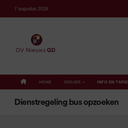
Ga
7 augustus 2026
naar
de
inhoud
HOME
NIEUWS
INFO EN TARI
Dienstregeling bus opzoeken