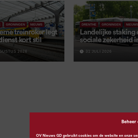
E
GRONINGEN
NIEUWS
DRENTHE
GRONINGEN
NIEUW
eme treinroker legt
Landelijke staking
dienst kort stil
sociale zekerheid 
aangekondigd voor
GUSTUS 2026
31 JULI 2026
september
Beheer
OV Nieuws GD gebruikt cookies om de website en onze servi