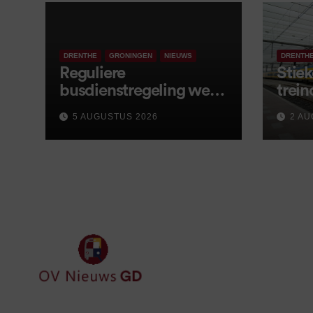
DRENTHE
GRONINGEN
NIEUWS
DRENTH
Reguliere
Stiek
busdienstregeling weer
trein
van start, met kleine
5 AUGUSTUS 2026
2 AU
wijzigingen