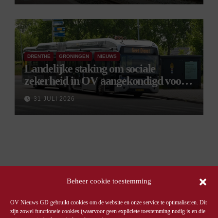
DRENTHE
GRONINGEN
NIEUWS
Landelijke staking om sociale
zekerheid in OV aangekondigd voor 9
september
31 JULI 2026
Beheer cookie toestemming
OV Nieuws GD gebruikt cookies om de website en onze service te optimaliseren. Dit
zijn zowel functionele cookies (waarvoor geen expliciete toestemming nodig is en die