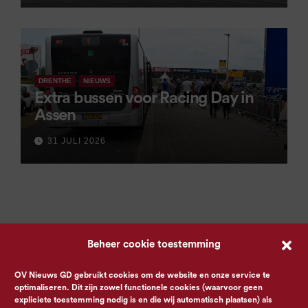
DRENTHE
NIEUWS
Extra bussen voor Racing Day in
Assen
31 JULI 2026
Beheer cookie toestemming
OV Nieuws GD gebruikt cookies om de website en onze service te
optimaliseren. Dit zijn zowel functionele cookies (waarvoor geen
expliciete toestemming nodig is en die wij automatisch plaatsen) als