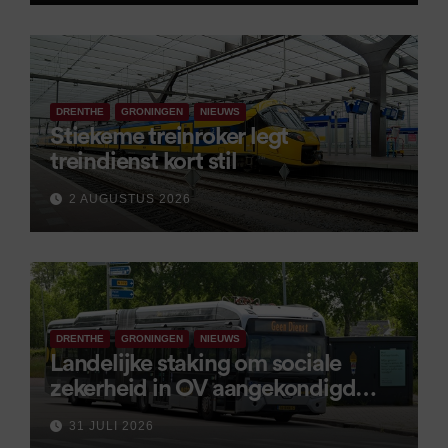
DRENTHE
GRONINGEN
NIEUWS
Stiekeme treinroker legt
treindienst kort stil
2 AUGUSTUS 2026
DRENTHE
GRONINGEN
NIEUWS
Landelijke staking om sociale
zekerheid in OV aangekondigd
voor 9 september
31 JULI 2026