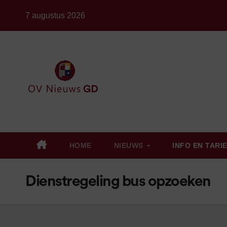
Ga
7 augustus 2026
naar
de
inhoud
HOME
NIEUWS
INFO EN TARI
Dienstregeling bus opzoeken