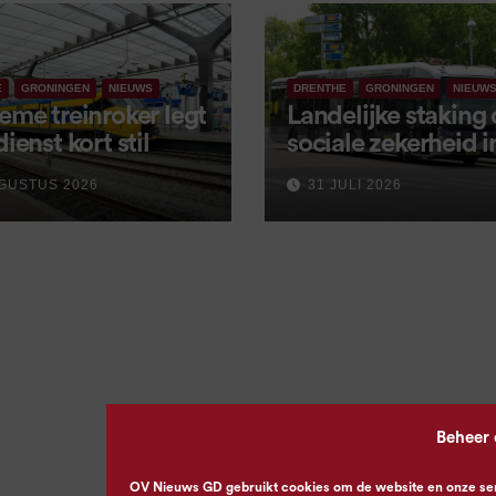
E
GRONINGEN
NIEUWS
DRENTHE
GRONINGEN
NIEUW
eme treinroker legt
Landelijke staking
dienst kort stil
sociale zekerheid 
aangekondigd voor
GUSTUS 2026
31 JULI 2026
september
Beheer
OV Nieuws GD gebruikt cookies om de website en onze servi