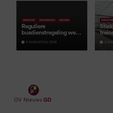
DRENTHE
GRONINGEN
NIEUWS
DRENTH
Reguliere
Stiek
busdienstregeling weer
trein
van start, met kleine
5 AUGUSTUS 2026
2 AU
wijzigingen