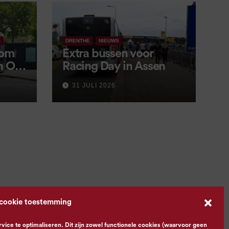
S
DRENTHE
NIEUWS
 om
Extra bussen voor
in OV
Racing Day in Assen
 9
31 JULI 2026
 cookie toestemming
ce te optimaliseren. Dit zijn zowel functionele cookies (waarvoor geen