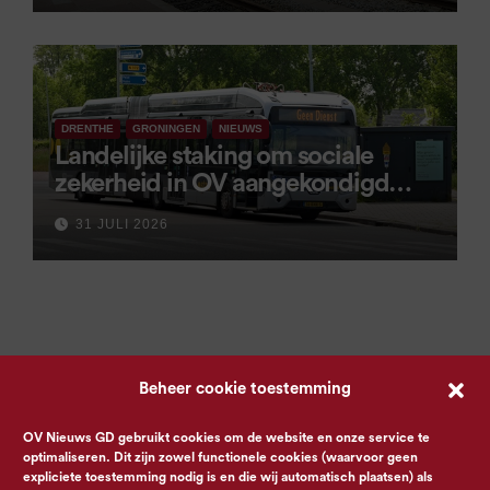
DRENTHE
GRONINGEN
NIEUWS
Landelijke staking om sociale
zekerheid in OV aangekondigd
voor 9 september
31 JULI 2026
Beheer cookie toestemming
OV Nieuws GD gebruikt cookies om de website en onze service te
optimaliseren. Dit zijn zowel functionele cookies (waarvoor geen
expliciete toestemming nodig is en die wij automatisch plaatsen) als