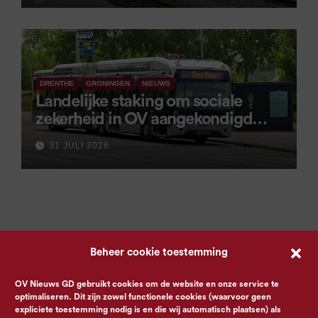
DRENTHE
GRONINGEN
NIEUWS
Landelijke staking om sociale
zekerheid in OV aangekondigd
voor 9 september
31 JULI 2026
Beheer cookie toestemming
OV Nieuws GD gebruikt cookies om de website en onze service te
optimaliseren. Dit zijn zowel functionele cookies (waarvoor geen
expliciete toestemming nodig is en die wij automatisch plaatsen) als