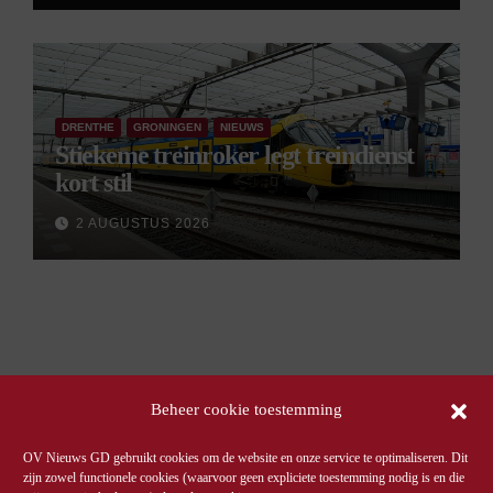
DRENTHE
GRONINGEN
NIEUWS
Stiekeme treinroker legt treindienst
kort stil
2 AUGUSTUS 2026
Beheer cookie toestemming
OV Nieuws GD gebruikt cookies om de website en onze service te optimaliseren. Dit
zijn zowel functionele cookies (waarvoor geen expliciete toestemming nodig is en die