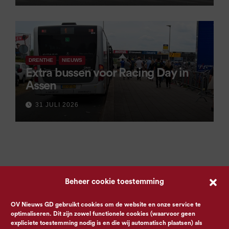
DRENTHE
NIEUWS
Extra bussen voor Racing Day in
Assen
31 JULI 2026
Beheer cookie toestemming
OV Nieuws GD gebruikt cookies om de website en onze service te
optimaliseren. Dit zijn zowel functionele cookies (waarvoor geen
expliciete toestemming nodig is en die wij automatisch plaatsen) als