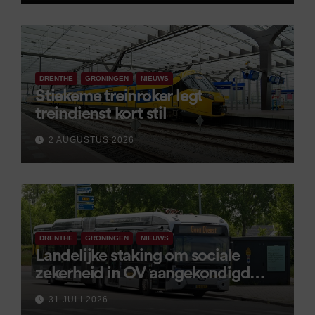
DRENTHE
GRONINGEN
NIEUWS
Stiekeme treinroker legt
treindienst kort stil
2 AUGUSTUS 2026
DRENTHE
GRONINGEN
NIEUWS
Landelijke staking om sociale
zekerheid in OV aangekondigd
voor 9 september
31 JULI 2026