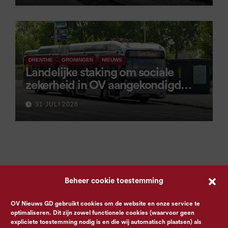
DRENTHE
GRONINGEN
NIEUWS
Landelijke staking om sociale
zekerheid in OV aangekondigd
voor 9 september
31 JULI 2026
Beheer cookie toestemming
OV Nieuws GD gebruikt cookies om de website en onze service te
optimaliseren. Dit zijn zowel functionele cookies (waarvoor geen
expliciete toestemming nodig is en die wij automatisch plaatsen) als