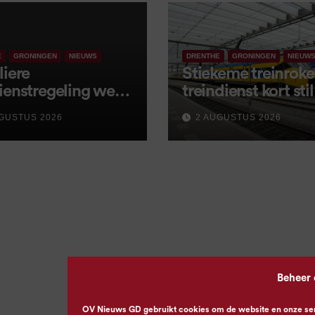
E
GRONINGEN
NIEUWS
DRENTHE
GRONINGEN
NIEUW
liere
Stiekeme treinroker
ienstregeling weer
treindienst kort stil
tart, met kleine
GUSTUS 2026
2 AUGUSTUS 2026
igingen
Beheer
OV Nieuws GD gebruikt cookies om de website en onze servi