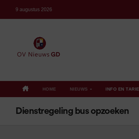
Ga
9 augustus 2026
naar
de
inhoud
HOME
NIEUWS
INFO EN TARI
Dienstregeling bus opzoeken