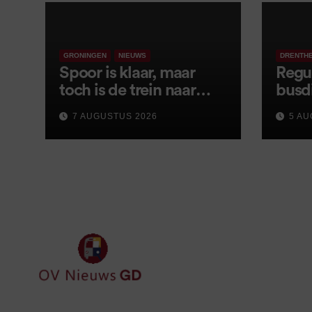
GRONINGEN
NIEUWS
DRENTH
Spoor is klaar, maar
Regu
toch is de trein naar
busd
Leer opnieuw vertraagd
van s
7 AUGUSTUS 2026
5 AU
wijz