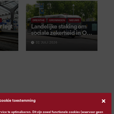
S
DRENTHE
GRONINGEN
NIEUWS
 legt
Landelijke staking om
sociale zekerheid in OV
aangekondigd voor 9
31 JULI 2026
september
 cookie toestemming
ce te optimaliseren. Dit zijn zowel functionele cookies (waarvoor geen