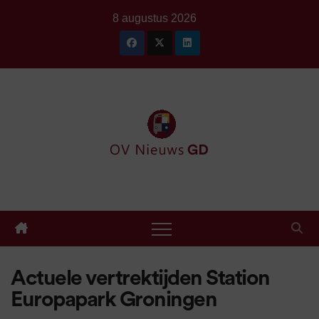
Ga
8 augustus 2026
naar
de
inhoud
Actuele vertrektijden Station
Europapark Groningen