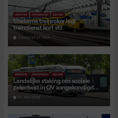
DRENTHE
GRONINGEN
NIEUWS
Stiekeme treinroker legt
treindienst kort stil
2 AUGUSTUS 2026
DRENTHE
GRONINGEN
NIEUWS
Landelijke staking om sociale
zekerheid in OV aangekondigd
voor 9 september
31 JULI 2026