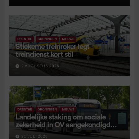
DRENTHE
GRONINGEN
NIEUWS
Stiekeme treinroker legt
treindienst kort stil
2 AUGUSTUS 2026
DRENTHE
GRONINGEN
NIEUWS
Landelijke staking om sociale
zekerheid in OV aangekondigd
voor 9 september
31 JULI 2026