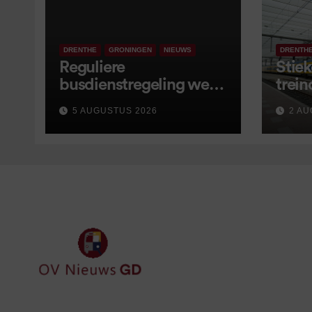
DRENTHE
GRONINGEN
NIEUWS
DRENTH
Reguliere
Stiek
busdienstregeling weer
trein
van start, met kleine
5 AUGUSTUS 2026
2 AU
wijzigingen