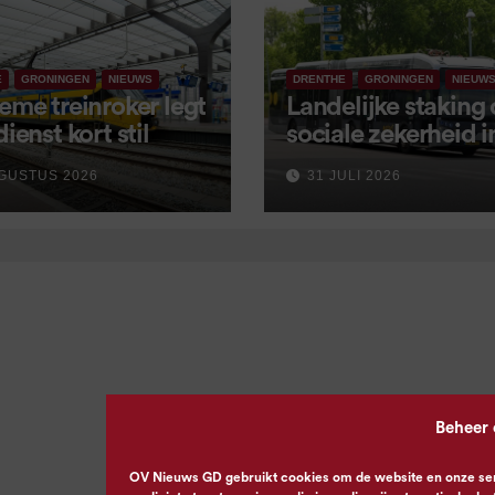
E
GRONINGEN
NIEUWS
DRENTHE
GRONINGEN
NIEUW
eme treinroker legt
Landelijke staking
dienst kort stil
sociale zekerheid 
aangekondigd voor
GUSTUS 2026
31 JULI 2026
september
Beheer
OV Nieuws GD gebruikt cookies om de website en onze servi