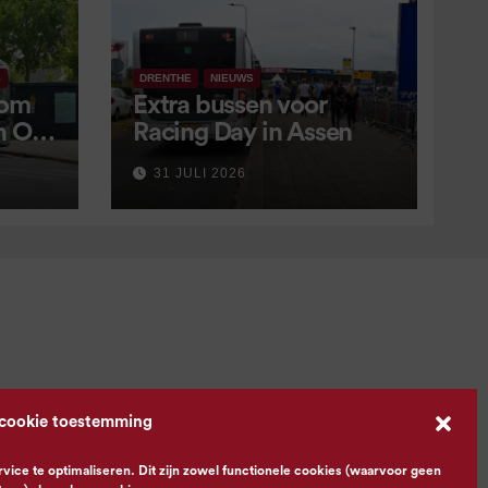
S
DRENTHE
NIEUWS
 om
Extra bussen voor
in OV
Racing Day in Assen
 9
31 JULI 2026
 cookie toestemming
ce te optimaliseren. Dit zijn zowel functionele cookies (waarvoor geen