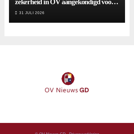
zekerheid in OV aangekondigd voor 9
september
31 JULI 2026