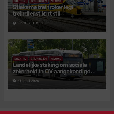
DRENTHE
GRONINGEN
NIEUWS
Stiekeme treinroker legt
treindienst kort stil
2 AUGUSTUS 2026
DRENTHE
GRONINGEN
NIEUWS
Landelijke staking om sociale
zekerheid in OV aangekondigd
voor 9 september
31 JULI 2026