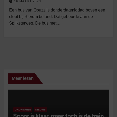
16 MAART 2023
Een bus van Qbuzz is donderdagmiddag boven een
sloot bij Bierum beland. Dat gebeurde aan de
Spijksterweg. De bus met…
Meer lezen
GRONINGEN
NIEUWS
Spoor is klaar, maar toch is de trein