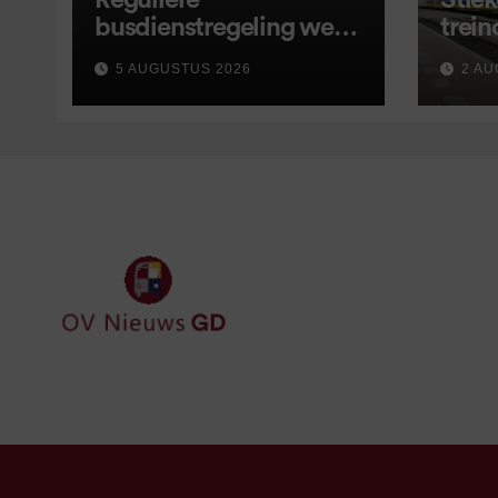
Reguliere
Stiek
busdienstregeling weer
trein
van start, met kleine
5 AUGUSTUS 2026
2 AU
wijzigingen