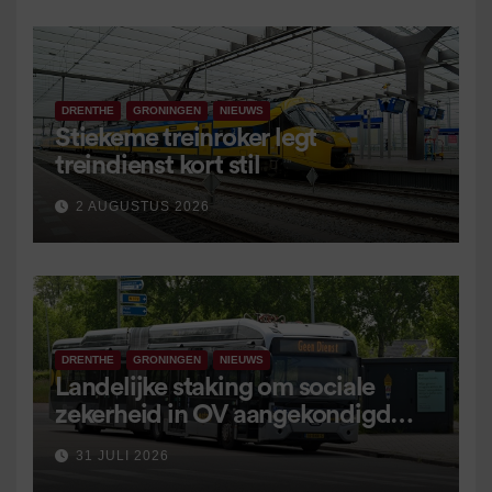
DRENTHE
GRONINGEN
NIEUWS
Stiekeme treinroker legt
treindienst kort stil
2 AUGUSTUS 2026
DRENTHE
GRONINGEN
NIEUWS
Landelijke staking om sociale
zekerheid in OV aangekondigd
voor 9 september
31 JULI 2026