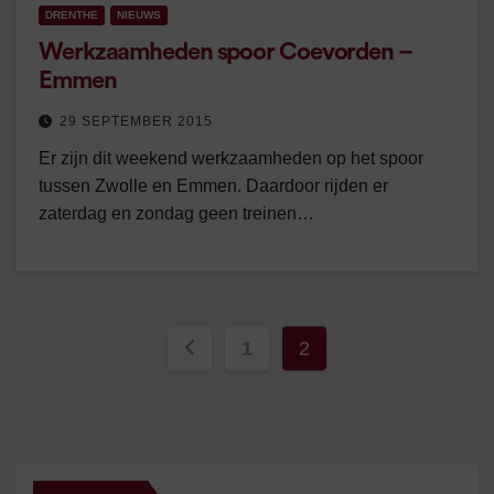
DRENTHE
NIEUWS
Werkzaamheden spoor Coevorden –
Emmen
29 SEPTEMBER 2015
Er zijn dit weekend werkzaamheden op het spoor
tussen Zwolle en Emmen. Daardoor rijden er
zaterdag en zondag geen treinen…
Berichten
1
2
paginering