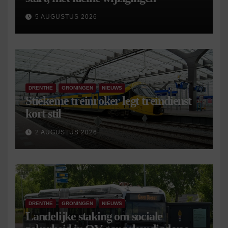
5 AUGUSTUS 2026
DRENTHE
GRONINGEN
NIEUWS
Stiekeme treinroker legt treindienst
kort stil
2 AUGUSTUS 2026
DRENTHE
GRONINGEN
NIEUWS
Landelijke staking om sociale