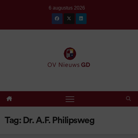
Ga
6 augustus 2026
naar
de
inhoud
Tag:
Dr. A.F. Philipsweg