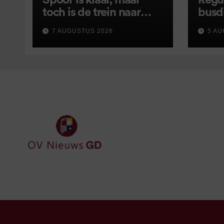
Spoor is klaar, maar
Regu
toch is de trein naar
busd
Leer opnieuw vertraagd
van s
7 AUGUSTUS 2026
5 AU
wijz