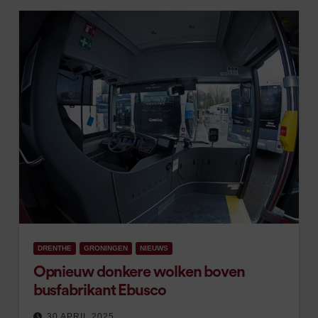
DRENTHE
GRONINGEN
NIEUWS
Opnieuw donkere wolken boven
busfabrikant Ebusco
30 APRIL 2025