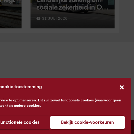
 legt
Landelijke staking om
sociale zekerheid in OV
aangekondigd voor 9
31 JULI 2026
september
 cookie toestemming
ce te optimaliseren. Dit zijn zowel functionele cookies (waarvoor geen
tsen) als andere cookies.
functionele cookies
Bekijk cookie-voorkeuren