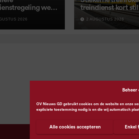
liere
Stiekeme treinroker
ienstregeling weer
treindienst kort stil
tart, met kleine
GUSTUS 2026
2 AUGUSTUS 2026
igingen
Beheer
OV Nieuws GD gebruikt cookies om de website en onze servi
expliciete toestemming nodig is en die wij automatisch plaa
Alle cookies accepteren
Enkel 
© OV Nieuws GD -
Privacyverklaring