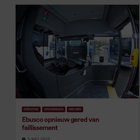
DRENTHE
GRONINGEN
NIEUWS
Ebusco opnieuw gered van
faillissement
5 MEI 2025