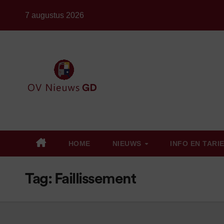
Ga
7 augustus 2026
naar
de
inhoud
HOME
NIEUWS
INFO EN TARI
Tag:
Faillissement