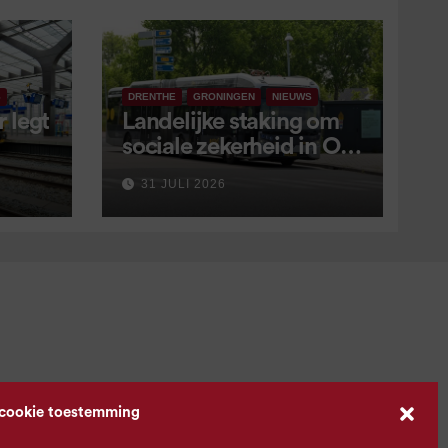
S
DRENTHE
GRONINGEN
NIEUWS
 legt
Landelijke staking om
sociale zekerheid in OV
aangekondigd voor 9
31 JULI 2026
september
 cookie toestemming