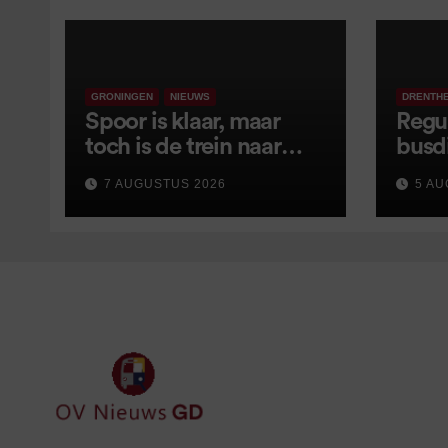
GRONINGEN
NIEUWS
DRENTH
Spoor is klaar, maar
Regu
toch is de trein naar
busd
Leer opnieuw vertraagd
van s
7 AUGUSTUS 2026
5 AU
wijz