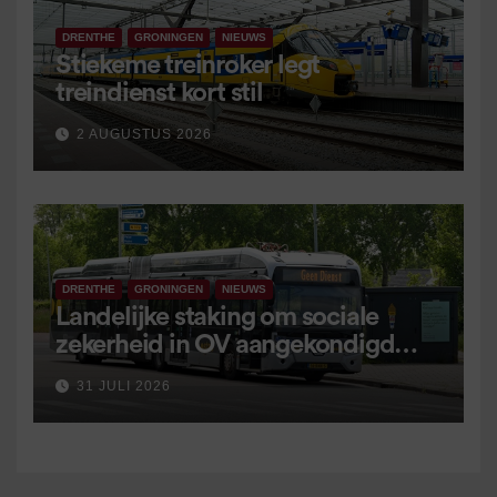
DRENTHE
GRONINGEN
NIEUWS
Stiekeme treinroker legt
treindienst kort stil
2 AUGUSTUS 2026
DRENTHE
GRONINGEN
NIEUWS
Landelijke staking om sociale
zekerheid in OV aangekondigd
voor 9 september
31 JULI 2026